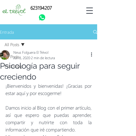
623194207
Entrada
All Posts
Neus Folguera El Trèvol
All Posts
Jun 8, 2020
2 min de lectura
Psicología para seguir
Psicologia
creciendo
¡Bienvenidos y bienvenidas! ¡Gracias por 
estar aquí y por escogerme!
Damos inicio al Blog con el primer artículo, 
así que espero que puedas aprender, 
compartir y nutrirte con toda la 
información que iré compartiendo. 